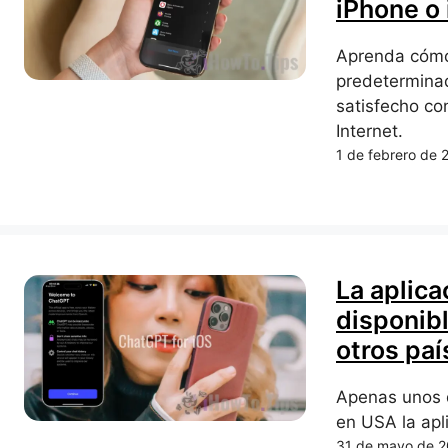
iPhone o
Aprenda cómo
predeterminad
satisfecho co
Internet.
1 de febrero de 
La aplica
disponib
otros paí
Apenas unos 
en USA la apl
31 de mayo de 