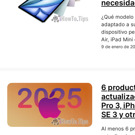
necesid
¿Qué modelo 
adaptado a su
dispositivo pe
Air, iPad Mini
9 de enero de 2
6 produc
actualiz
Pro 3, iP
SE 3 y ot
Al menos 6 pr