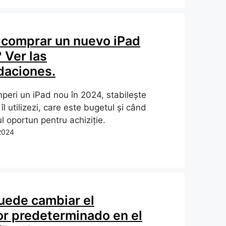
 comprar un nuevo iPad
 Ver las
aciones.
mperi un iPad nou în 2024, stabilește
îl utilizezi, care este bugetul și când
 oportun pentru achiziție.
2024
ede cambiar el
r predeterminado en el