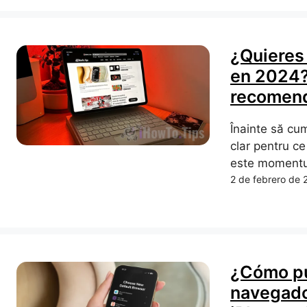
¿Quieres
en 2024?
recomend
Înainte să cu
clar pentru ce 
este momentul
2 de febrero de 
¿Cómo pu
navegado