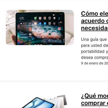
Cómo eleg
acuerdo c
necesida
Una guía que 
para usted de
portabilidad 
desea compra
9 de enero de 2
¿Qué mod
comprar 