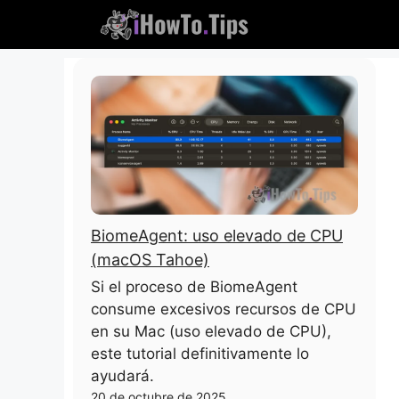
Saltar
al
contenido
BiomeAgent: uso elevado de CPU
(macOS Tahoe)
Si el proceso de BiomeAgent
consume excesivos recursos de CPU
en su Mac (uso elevado de CPU),
este tutorial definitivamente lo
ayudará.
20 de octubre de 2025