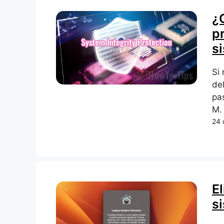
¿
p
si
Si 
de
pa
M.
24 
El
s