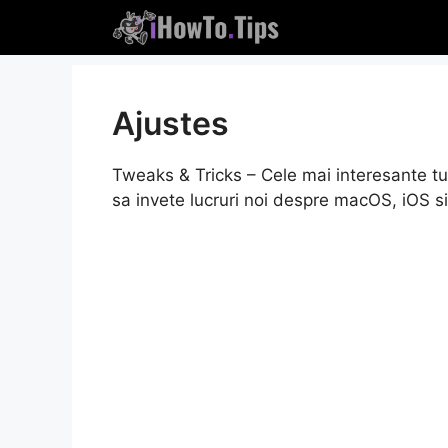
Saltar
al
contenido
Ajustes
Tweaks & Tricks – Cele mai interesante tut
sa invete lucruri noi despre macOS, iOS s