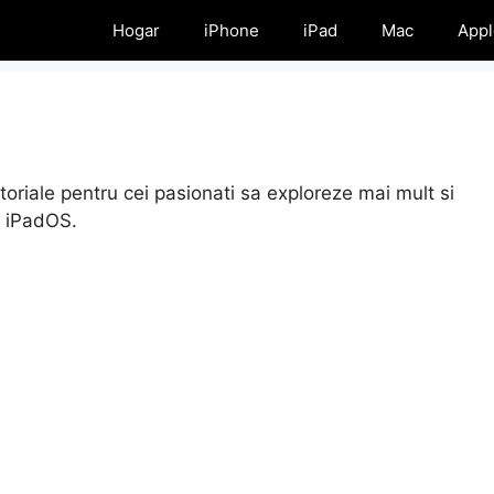
Hogar
iPhone
iPad
Mac
Appl
oriale pentru cei pasionati sa exploreze mai mult si
i iPadOS.