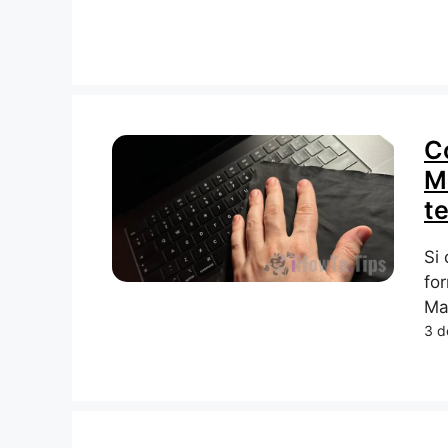
C
M
t
Si 
fo
Ma
3 d