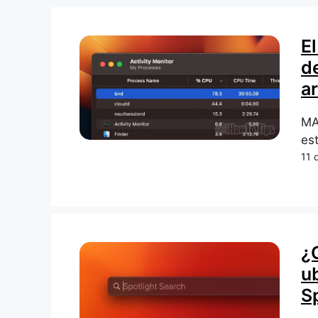
El
d
ar
MA
est
11 
¿
u
S