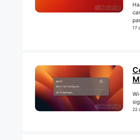
Ha
ca
par
17 
C
M
Wi
sig
22 