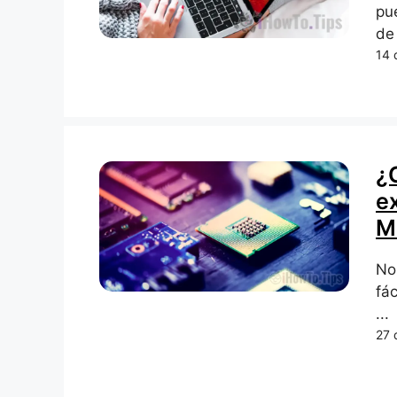
pu
de
14 
¿
e
M
No
fá
...
27 