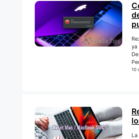
C
d
p
Re
ya
De
Pe
10 
R
l
La