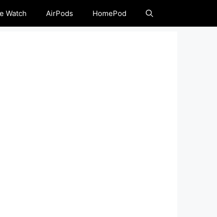
e Watch
AirPods
HomePod