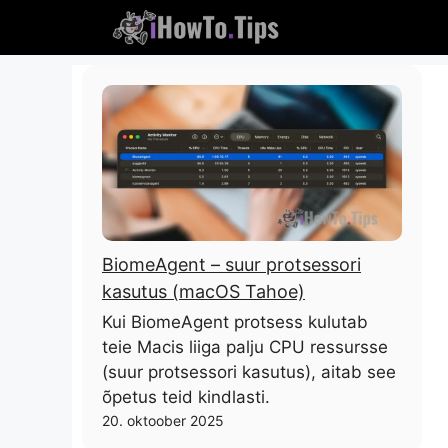
Ööbige
sisu
BiomeAgent – ​​suur protsessori
kasutus (macOS Tahoe)
Kui BiomeAgent protsess kulutab
teie Macis liiga palju CPU ressursse
(suur protsessori kasutus), aitab see
õpetus teid kindlasti.
20. oktoober 2025