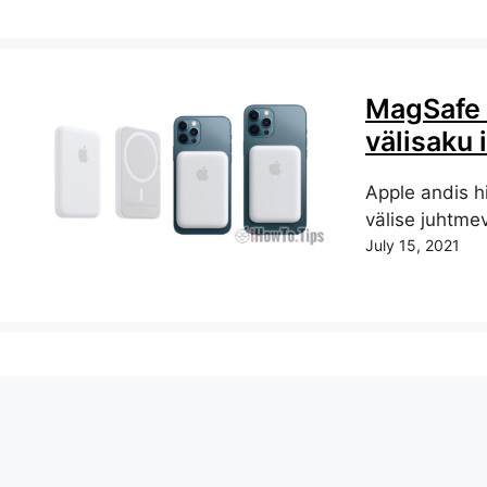
MagSafe 
välisaku 
Apple andis hi
välise juhtmev
July 15, 2021