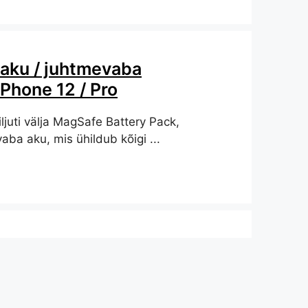
aku / juhtmevaba
iPhone 12 / Pro
ljuti välja MagSafe Battery Pack,
aba aku, mis ühildub kõigi ...