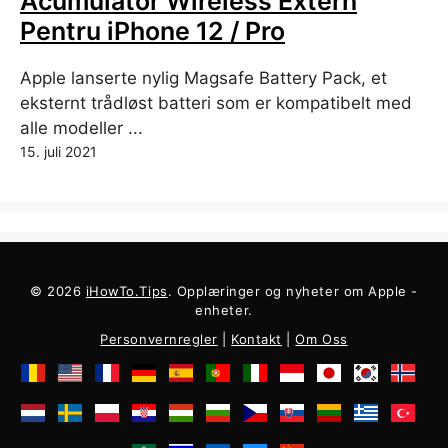
Acumulator Wireless Extern
Pentru iPhone 12 / Pro
Apple lanserte nylig Magsafe Battery Pack, et
eksternt trådløst batteri som er kompatibelt med
alle modeller ...
15. juli 2021
© 2026
iHowTo.Tips
. Opplæringer og nyheter om Apple -
enheter.
Personvernregler
|
Kontakt
|
Om Oss