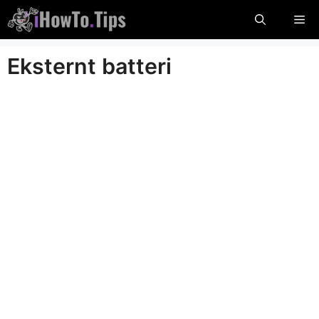
Hopp
Me
til
innholdet
Eksternt batteri