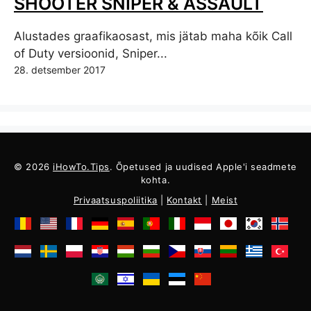
SHOOTER SNIPER & ASSAULT
Alustades graafikaosast, mis jätab maha kõik Call
of Duty versioonid, Sniper...
28. detsember 2017
© 2026
iHowTo.Tips
. Õpetused ja uudised Apple'i seadmete
kohta.
Privaatsuspoliitika
|
Kontakt
|
Meist