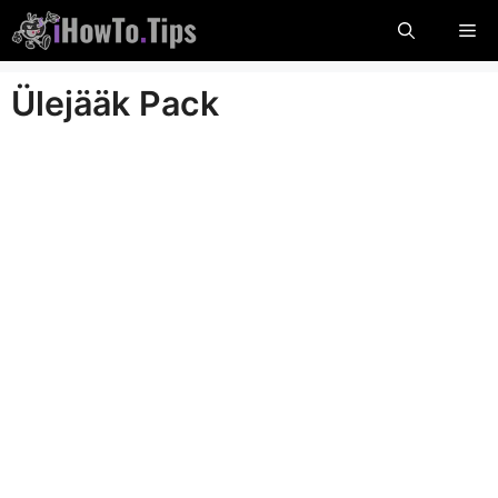
Ööbige
Me
sisu
Ülejääk Pack