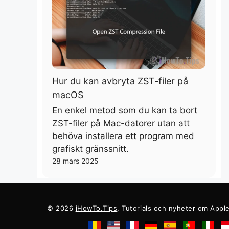
Hur du kan avbryta ZST-filer på
macOS
En enkel metod som du kan ta bort
ZST-filer på Mac-datorer utan att
behöva installera ett program med
grafiskt gränssnitt.
28 mars 2025
© 2026
iHowTo.Tips
. Tutorials och nyheter om Appl