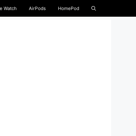
e Watch
AirPods
HomePod