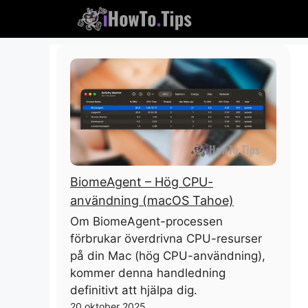
Hoppa
till
innehåll
BiomeAgent – ​​Hög CPU-
användning (macOS Tahoe)
Om BiomeAgent-processen
förbrukar överdrivna CPU-resurser
på din Mac (hög CPU-användning),
kommer denna handledning
definitivt att hjälpa dig.
20 oktober 2025