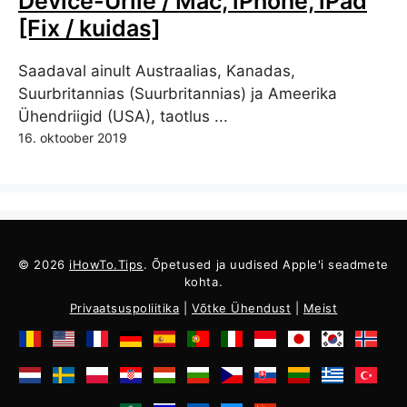
Device-Urile / Mac, iPhone, iPad
[Fix / kuidas]
Saadaval ainult Austraalias, Kanadas,
Suurbritannias (Suurbritannias) ja Ameerika
Ühendriigid (USA), taotlus ...
16. oktoober 2019
© 2026
iHowTo.Tips
. Õpetused ja uudised Apple'i seadmete
kohta.
Privaatsuspoliitika
|
Võtke Ühendust
|
Meist