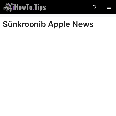
Ööbige
Me
sisu
Sünkroonib Apple News