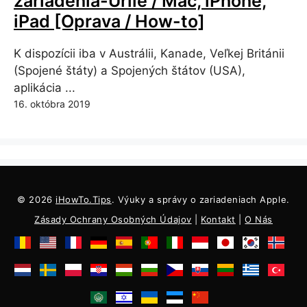
zariadenia-Urile / Mac, iPhone,
iPad [Oprava / How-to]
K dispozícii iba v Austrálii, Kanade, Veľkej Británii
(Spojené štáty) a Spojených štátov (USA),
aplikácia ...
16. októbra 2019
© 2026
iHowTo.Tips
. Výuky a správy o zariadeniach Apple.
Zásady Ochrany Osobných Údajov
|
Kontakt
|
O Nás