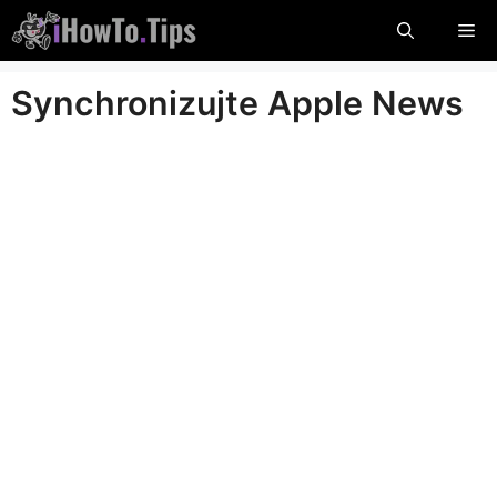
Preskočte
Po
na
obsah
Synchronizujte Apple News