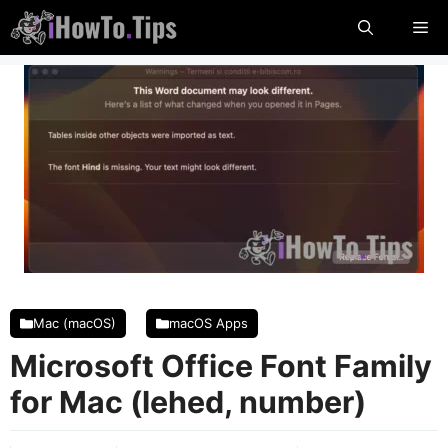
Mine
Me
sisu
juurde
Mac (macOS)
macOS Apps
Microsoft Office Font Family
for Mac (lehed, number)