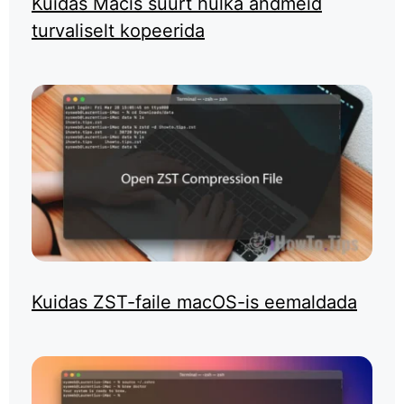
Kuidas Macis suurt hulka andmeid
turvaliselt kopeerida
Kuidas ZST-faile macOS-is eemaldada