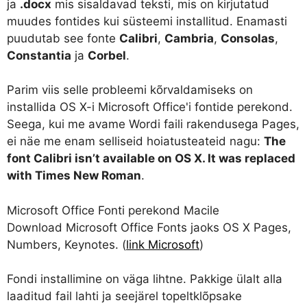
ja
.docx
mis sisaldavad teksti, mis on kirjutatud
muudes fontides kui süsteemi installitud. Enamasti
puudutab see fonte
Calibri
,
Cambria
,
Consolas
,
Constantia
ja
Corbel
.
Parim viis selle probleemi kõrvaldamiseks on
installida OS X-i Microsoft Office'i fontide perekond.
Seega, kui me avame Wordi faili rakendusega Pages,
ei näe me enam selliseid hoiatusteateid nagu:
The
font Calibri isn’t available on OS X. It was replaced
with Times New Roman
.
Microsoft Office Fonti perekond Macile
Download Microsoft Office Fonts
jaoks
OS X Pages,
Numbers, Keynotes
. (
link Microsoft
)
Fondi installimine on väga lihtne. Pakkige ülalt alla
laaditud fail lahti ja seejärel topeltklõpsake