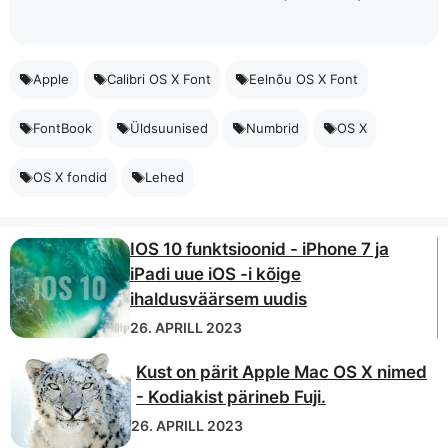
Apple
Calibri OS X Font
Eelnõu OS X Font
FontBook
Üldsuunised
Numbrid
OS X
OS X fondid
Lehed
IOS 10 funktsioonid - iPhone 7 ja
iPadi uue iOS -i kõige
ihaldusväärsem uudis
26. APRILL 2023
Kust on pärit Apple Mac OS X nimed
- Kodiakist pärineb Fuji.
26. APRILL 2023