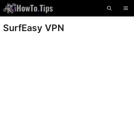
Aller
Me
au
contenu
SurfEasy VPN