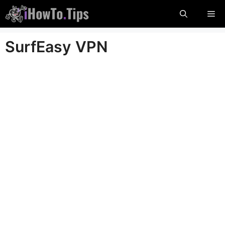
Sari
Me
la
conținut
SurfEasy VPN