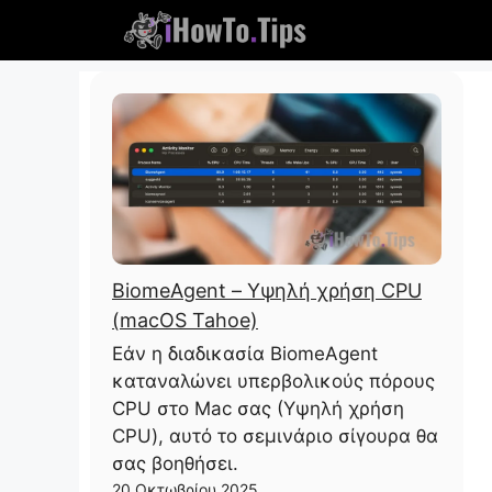
Παραλείψτε
το
περιεχόμενο
BiomeAgent – ​​Υψηλή χρήση CPU
(macOS Tahoe)
Εάν η διαδικασία BiomeAgent
καταναλώνει υπερβολικούς πόρους
CPU στο Mac σας (Υψηλή χρήση
CPU), αυτό το σεμινάριο σίγουρα θα
σας βοηθήσει.
20 Οκτωβρίου 2025