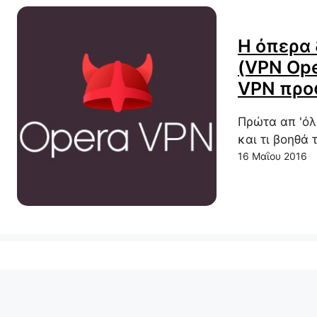
Η όπερα
(VPN Oper
VPN προ
Πρώτα απ 'όλ
και τι βοηθά 
16 Μαΐου 2016