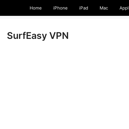
Home
iPhone
iPad
Mac
Appl
SurfEasy VPN