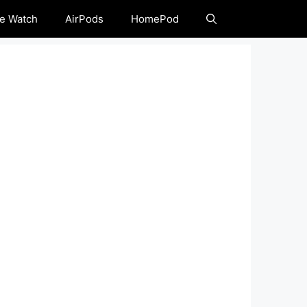
e Watch
AirPods
HomePod