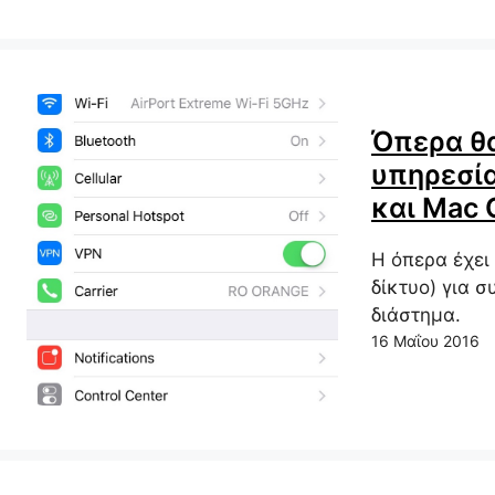
Όπερα θ
υπηρεσί
και Mac 
Η όπερα έχει 
δίκτυο) για σ
διάστημα.
16 Μαΐου 2016