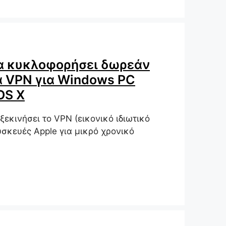
α κυκλοφορήσει δωρεάν
α VPN για Windows PC
OS X
ξεκινήσει το VPN (εικονικό ιδιωτικό
υσκευές Apple για μικρό χρονικό