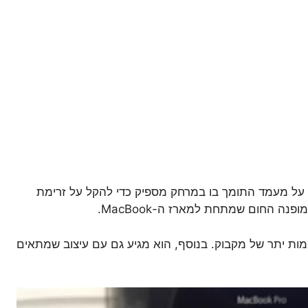
פתרון פשוט מאוד הוא להניח את ה-MacBook על מעמד התומך בו במרחק מספיק כדי להקל על זרימת
ופנה החום שמתחת למארז ה-MacBook.
ות יתר של מקבוק. בנוסף, הוא מגיע גם עם עיצוב שמתאים