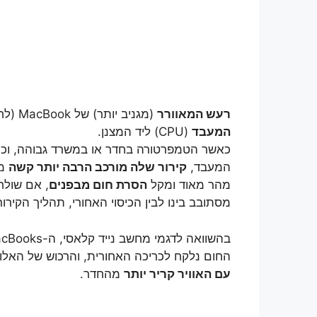
רעש המאוורר
(מגניב יותר) של MacBook (לחישה), היא התוצאה של הניסיון שנתמך על ידי
המעבד
(CPU) ליד המצנן.
כאשר הטמפרטורה בחדר או במשרד גבוהה, וכ
המעבד,
קירור שלה מורכב הרבה יותר קשה
מא
מהר מאוד ומקל
הסרת חום מבפנים
מסתובב בינו לבין הכיסוי האחורי, תהליך הקירור
בהשוואה לדגמי מחשב נייד קלאסי, ה-MacBooks
החום נלקח לכריכה האחורית, והרכוש של האלומ
עם האוויר קריר יותר
מהחדר.