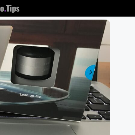
לג
תוכן