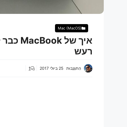
Mac (MacOS)
איך של 
רעש
הִתגַנְבוּת
25 ביולי 2017
1