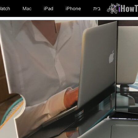
בית
iPhone
iPad
Mac
Watch