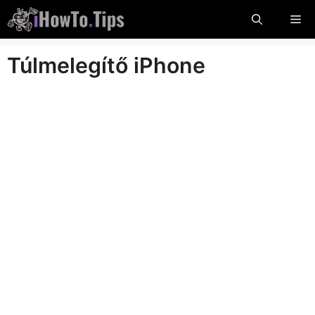
Ugorjon
Me
a
tartalomra
Túlmelegítő iPhone