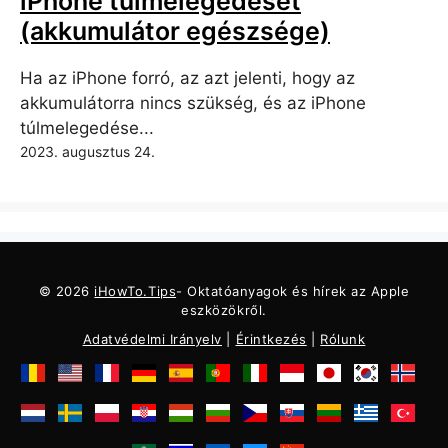
iPhone túlmelegedését
(akkumulátor egészsége)
Ha az iPhone forró, az azt jelenti, hogy az
akkumulátorra nincs szükség, és az iPhone
túlmelegedése...
2023. augusztus 24.
© 2026
iHowTo.Tips
- Oktatóanyagok és hírek az Apple
eszközökről.
Adatvédelmi Irányelv
|
Érintkezés
|
Rólunk