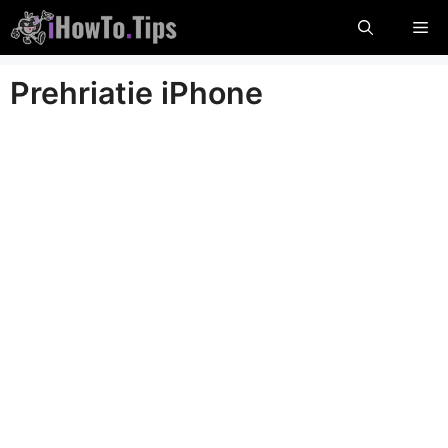
Preskočte
Po
na
obsah
Prehriatie iPhone