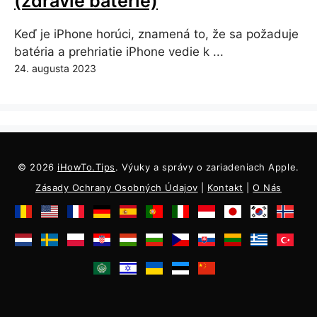
(zdravie batérie)
Keď je iPhone horúci, znamená to, že sa požaduje
batéria a prehriatie iPhone vedie k ...
24. augusta 2023
© 2026
iHowTo.Tips
. Výuky a správy o zariadeniach Apple.
Zásady Ochrany Osobných Údajov
|
Kontakt
|
O Nás