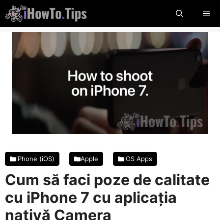
Sari
Me
la
conținut
iPhone (iOS)
Apple
iOS Apps
Cum să faci poze de calitate
cu iPhone 7 cu aplicația
nativă Camera