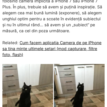
folosind camera implicită a iPhone 7 sau iPhone 7
Plus. În plus, trebuie să avem și puțină inspirație. Să
alegem cea mai bună lumină (exponere), să alegem
unghiul optim pentru a scoate în evidență subiectul
și nu în ultimul rând… să avem și un „subiect” pe
măsură, ca cel din poza următoare.
Related:
Cum facem aplicatia Camera de pe iPhone
sa tina minte ultimele setari (mod capturare, filtre
foto, flash)