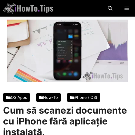
Sari
Me
la
conținut
iOS Apps
How-To
iPhone (iOS)
Cum să scanezi documente
cu iPhone fără aplicație
instalată.