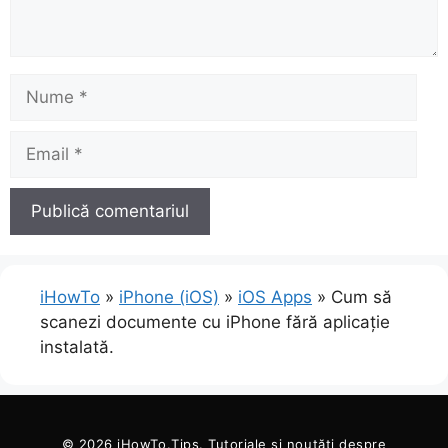
Nume
Email
iHowTo
»
iPhone (iOS)
»
iOS Apps
»
Cum să
scanezi documente cu iPhone fără aplicație
instalată.
© 2026
iHowTo.Tips
. Tutoriale și noutăți despre