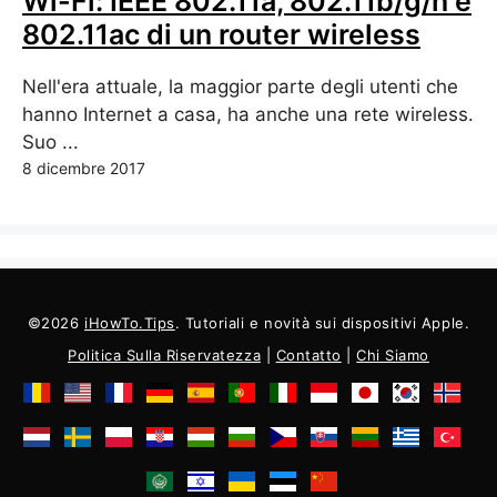
Wi-Fi: IEEE 802.11a, 802.11b/g/n e
802.11ac di un router wireless
Nell'era attuale, la maggior parte degli utenti che
hanno Internet a casa, ha anche una rete wireless.
Suo ...
8 dicembre 2017
©2026
iHowTo.Tips
. Tutoriali e novità sui dispositivi Apple.
Politica Sulla Riservatezza
|
Contatto
|
Chi Siamo