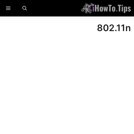
خطي
القا
لى
لمحتوى
802.11n