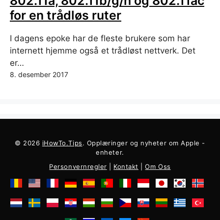
802.11a, 802.11b/g/n og 802.11ac
for en trådløs ruter
I dagens epoke har de fleste brukere som har
internett hjemme også et trådløst nettverk. Det
er…
8. desember 2017
© 2026
iHowTo.Tips
. Opplæringer og nyheter om Apple -
enheter.
Personvernregler
|
Kontakt
|
Om Oss