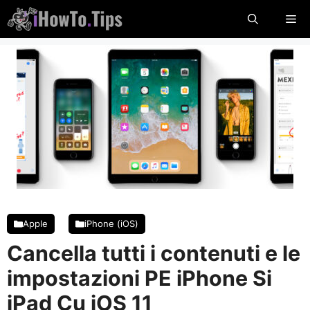
Salta
Me
al
contenuto
Apple
iPhone (iOS)
Cancella tutti i contenuti e le
impostazioni PE iPhone Si
iPad Cu iOS 11