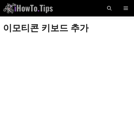
콘
메
텐
츠
뉴
이모티콘 키보드 추가
로
건
너
뛰
기