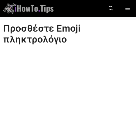
Παραλείψτε
Με
το
περιεχόμενο
Προσθέστε Emoji
πληκτρολόγιο