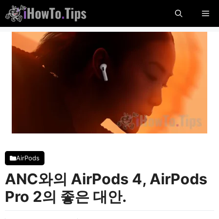
콘
메
텐
츠
뉴
로
건
너
뛰
기
AirPods
ANC와의 AirPods 4, AirPods
Pro 2의 좋은 대안.