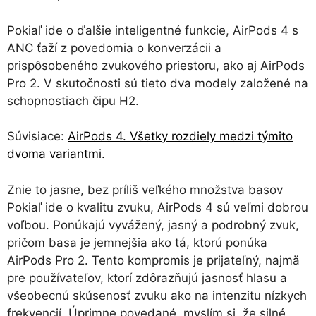
Pokiaľ ide o ďalšie inteligentné funkcie, AirPods 4 s
ANC ťaží z povedomia o konverzácii a
prispôsobeného zvukového priestoru, ako aj AirPods
Pro 2. V skutočnosti sú tieto dva modely založené na
schopnostiach čipu H2.
Súvisiace:
AirPods 4. Všetky rozdiely medzi týmito
dvoma variantmi.
Znie to jasne, bez príliš veľkého množstva basov
Pokiaľ ide o kvalitu zvuku, AirPods 4 sú veľmi dobrou
voľbou. Ponúkajú vyvážený, jasný a podrobný zvuk,
pričom basa je jemnejšia ako tá, ktorú ponúka
AirPods Pro 2. Tento kompromis je prijateľný, najmä
pre používateľov, ktorí zdôrazňujú jasnosť hlasu a
všeobecnú skúsenosť zvuku ako na intenzitu nízkych
frekvencií. Úprimne povedané, myslím si, že silné