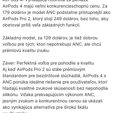
AirPods 4 majú veľmi konkurencieschopnú cenu. Za
179 dolárov je model ANC podstatne prístupnejší ako
AirPods Pro 2, ktorý stojí 249 dolárov, bez toho, aby
obetoval príliš veľa základných funkcií.
Základný model, za 129 dolárov, je tiež dobrou
voľbou pre tých, ktorí nepotrebujú ANC, ale chcú
prémiovú kvalitu zvuku.
Záver: Perfektná voľba pre pohodlie a kvalitu
Aj keď AirPods Pro 2 sú stále prémiovým
štandardom pre bezdrôtové slúchadlá, AirPods 4 s
ANC ponúka ideálne riešenie pre používateľov, ktorí
hľadajú kvalitné zvukové skúsenosti bez nepohodlia
silikónu. Vďaka prekvapujúcim výkonom ANC,
jasným zvukom a konkurenčnou cenou sa ukázali
ako vynikajúca alternatíva pre širokú škálu