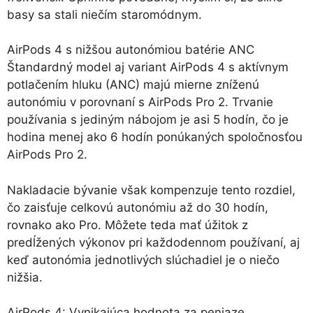
basy sa stali niečím staromódnym.
AirPods 4 s nižšou autonómiou batérie ANC
Štandardný model aj variant AirPods 4 s aktívnym
potlačením hluku (ANC) majú mierne zníženú
autonómiu v porovnaní s AirPods Pro 2. Trvanie
používania s jediným nábojom je asi 5 hodín, čo je
hodina menej ako 6 hodín ponúkaných spoločnosťou
AirPods Pro 2.
Nakladacie bývanie však kompenzuje tento rozdiel,
čo zaisťuje celkovú autonómiu až do 30 hodín,
rovnako ako Pro. Môžete teda mať úžitok z
predĺžených výkonov pri každodennom používaní, aj
keď autonómia jednotlivých slúchadiel je o niečo
nižšia.
AirPods 4: Vynikajúca hodnota za peniaze