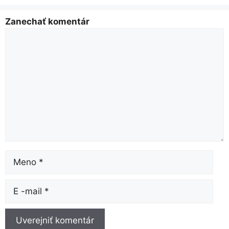
Zanechať komentár
Komentujte
názov
Email