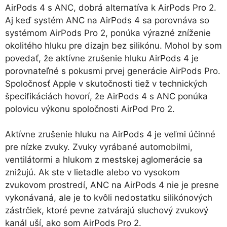
AirPods 4 s ANC, dobrá alternatíva k AirPods Pro 2.
Aj keď systém ANC na AirPods 4 sa porovnáva so
systémom AirPods Pro 2, ponúka výrazné zníženie
okolitého hluku pre dizajn bez silikónu. Mohol by som
povedať, že aktívne zrušenie hluku AirPods 4 je
porovnateľné s pokusmi prvej generácie AirPods Pro.
Spoločnosť Apple v skutočnosti tiež v technických
špecifikáciách hovorí, že AirPods 4 s ANC ponúka
polovicu výkonu spoločnosti AirPod Pro 2.
Aktívne zrušenie hluku na AirPods 4 je veľmi účinné
pre nízke zvuky. Zvuky vyrábané automobilmi,
ventilátormi a hlukom z mestskej aglomerácie sa
znižujú. Ak ste v lietadle alebo vo vysokom
zvukovom prostredí, ANC na AirPods 4 nie je presne
vykonávaná, ale je to kvôli nedostatku silikónových
zástrčiek, ktoré pevne zatvárajú sluchový zvukový
kanál uší, ako som AirPods Pro 2.