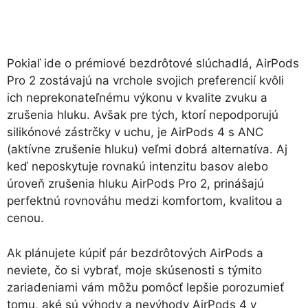
Pokiaľ ide o prémiové bezdrôtové slúchadlá, AirPods
Pro 2 zostávajú na vrchole svojich preferencií kvôli
ich neprekonateľnému výkonu v kvalite zvuku a
zrušenia hluku. Avšak pre tých, ktorí nepodporujú
silikónové zástrčky v uchu, je AirPods 4 s ANC
(aktívne zrušenie hluku) veľmi dobrá alternatíva. Aj
keď neposkytuje rovnakú intenzitu basov alebo
úroveň zrušenia hluku AirPods Pro 2, prinášajú
perfektnú rovnováhu medzi komfortom, kvalitou a
cenou.
Ak plánujete kúpiť pár bezdrôtových AirPods a
neviete, čo si vybrať, moje skúsenosti s týmito
zariadeniami vám môžu pomôcť lepšie porozumieť
tomu, aké sú výhody a nevýhody AirPods 4 v