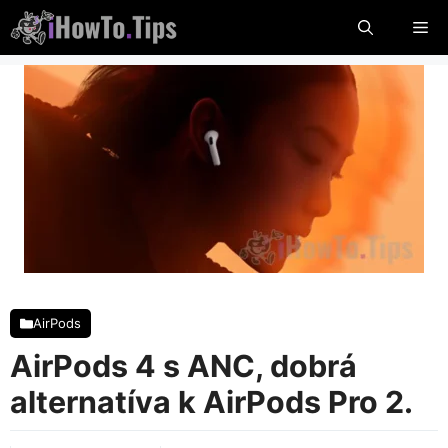
Preskočiť
Po
na
obsah
AirPods
AirPods 4 s ANC, dobrá
alternatíva k AirPods Pro 2.