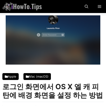
콘
메
텐
츠
뉴
로
건
너
뜁
니
다
Apple
Mac (macOS)
로그인 화면에서 OS X 엘 캐 피
탄에 배경 화면을 설정 하는 방법