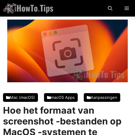
Skip
Me
naar
inhoud
Mac (macOS)
macOS Apps
Aanpassingen
Hoe het formaat van
screenshot -bestanden op
MacOS -systemen te