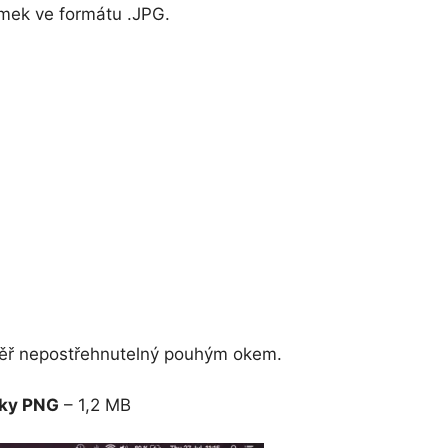
ímek ve formátu .JPG.
éměř nepostřehnutelný pouhým okem.
vky PNG
– 1,2 MB