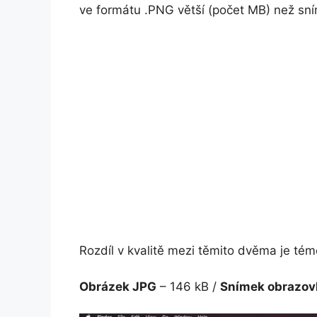
ve formátu .PNG větší (počet MB) než sn
Rozdíl v kvalitě mezi těmito dvěma je t
Obrázek JPG
– 146 kB /
Snímek obrazo