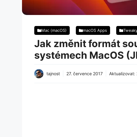
Mac (macOS)
macOS Apps
Tweak
Jak změnit formát so
systémech MacOS (J
tajnost
27. července 2017
Aktualizovat: