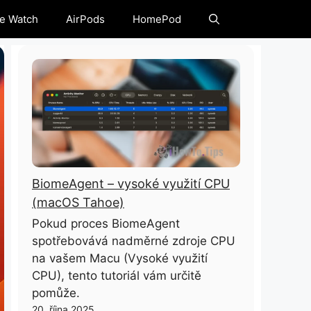
e Watch
AirPods
HomePod
BiomeAgent – ​​vysoké využití CPU
(macOS Tahoe)
Pokud proces BiomeAgent
spotřebovává nadměrné zdroje CPU
na vašem Macu (Vysoké využití
CPU), tento tutoriál vám určitě
pomůže.
20. října 2025