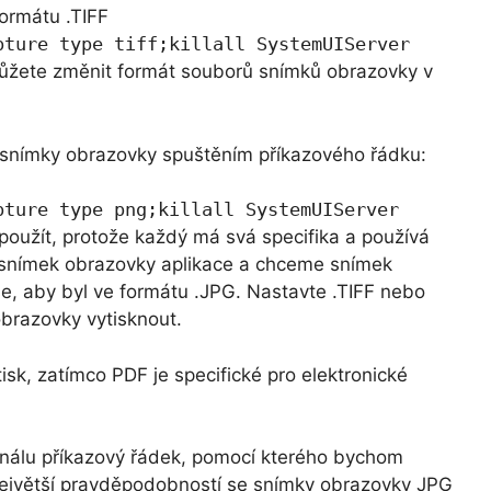
ormátu .TIFF
pture type tiff;killall SystemUIServer
můžete změnit formát souborů snímků obrazovky v
snímky obrazovky spuštěním příkazového řádku:
pture type png;killall SystemUIServer
 použít, protože každý má svá specifika a používá
snímek obrazovky aplikace a chceme snímek
e, aby byl ve formátu .JPG. Nastavte .TIFF nebo
brazovky vytisknout.
isk, zatímco PDF je specifické pro elektronické
nálu příkazový řádek, pomocí kterého bychom
 největší pravděpodobností se snímky obrazovky JPG