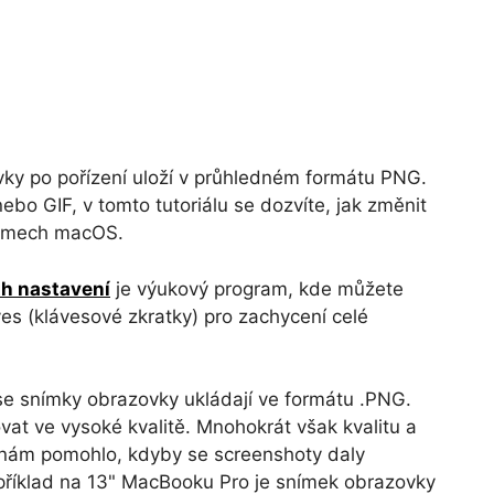
ky po pořízení uloží v průhledném formátu PNG.
ebo GIF, v tomto tutoriálu se dozvíte, jak změnit
témech macOS.
th nastavení
je výukový program, kde můžete
es (klávesové zkratky) pro zachycení celé
e snímky obrazovky ukládají ve formátu .PNG.
covat ve vysoké kvalitě. Mnohokrát však kvalitu a
 nám pomohlo, kdyby se screenshoty daly
příklad na 13" MacBooku Pro je snímek obrazovky