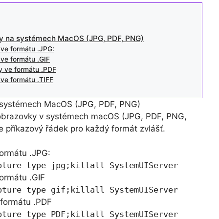
ky na systémech MacOS (JPG, PDF, PNG)
ve formátu .JPG:
ve formátu .GIF
y ve formátu .PDF
ve formátu .TIFF
a systémech MacOS (JPG, PDF, PNG)
 obrazovky v systémech macOS (JPG, PDF, PNG,
 příkazový řádek pro každý formát zvlášť.
formátu .JPG:
pture type jpg;killall SystemUIServer
ormátu .GIF
pture type gif;killall SystemUIServer
 formátu .PDF
pture type PDF;killall SystemUIServer