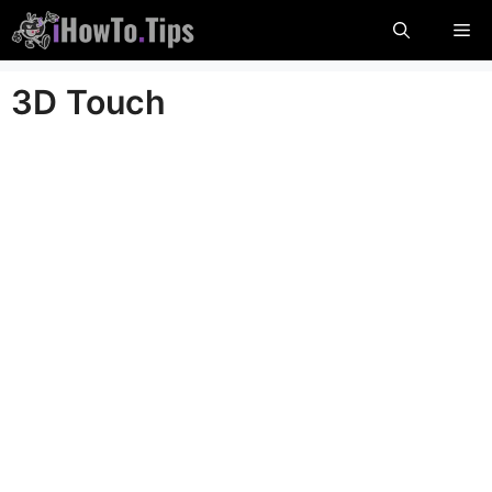
Hopp
Me
til
innholdet
3D Touch