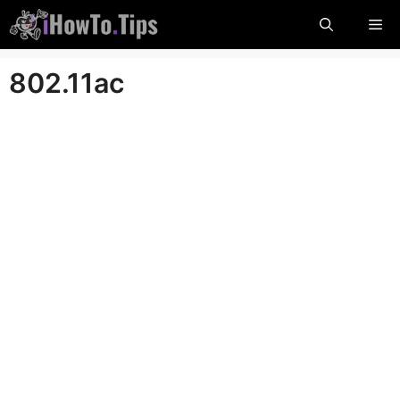
Hopp
Me
til
innholdet
802.11ac