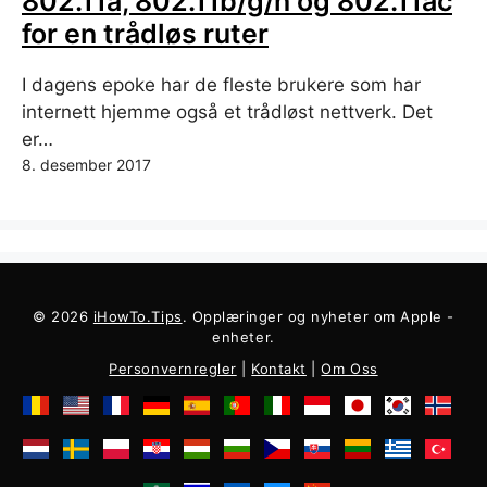
802.11a, 802.11b/g/n og 802.11ac
for en trådløs ruter
I dagens epoke har de fleste brukere som har
internett hjemme også et trådløst nettverk. Det
er…
8. desember 2017
© 2026
iHowTo.Tips
. Opplæringer og nyheter om Apple -
enheter.
Personvernregler
|
Kontakt
|
Om Oss