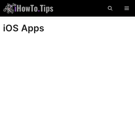
Przejdź
Me
do
treści
iOS Apps