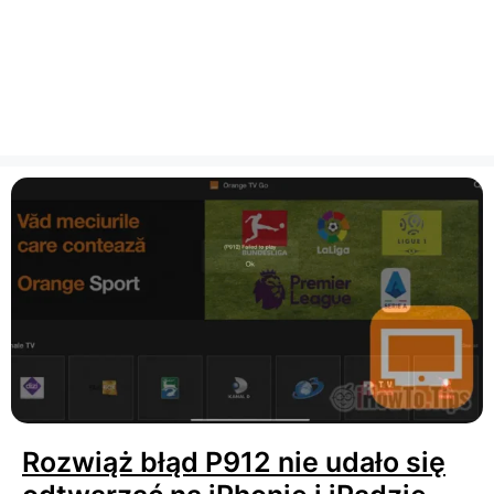
Rozwiąż błąd P912 nie udało się