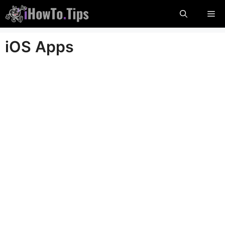
Ööbige
Me
sisu
iOS Apps