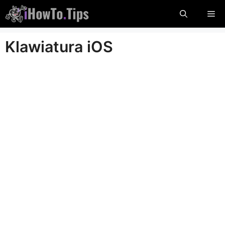
Przejdź
Me
do
treści
Klawiatura iOS