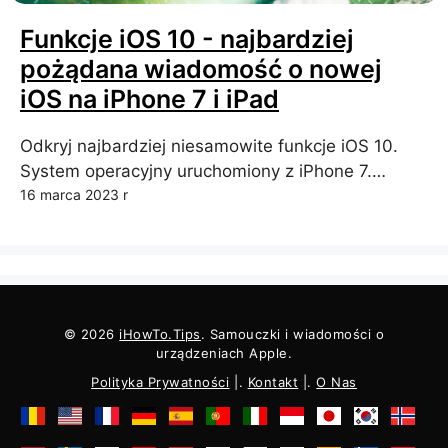
Funkcje iOS 10 - najbardziej
pożądana wiadomość o nowej
iOS na iPhone 7 i iPad
Odkryj najbardziej niesamowite funkcje iOS 10.
System operacyjny uruchomiony z iPhone 7.…
16 marca 2023 r
© 2026
iHowTo.Tips
. Samouczki i wiadomości o
urządzeniach Apple.
Polityka Prywatności
|.
Kontakt
|.
O Nas