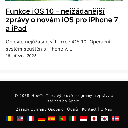
Funkce iOS 10 - nejžádanější
zprávy o novém iOS pro iPhone 7
a iPad
Objevte nejúžasnější funkce iOS 10. Operační
systém spuštěn s iPhone 7.…
16. března 2023
© 2026
iHowTo.Tips
. Výukové programy a zprávy o
zařízeních Apple.
Zásady Ochrany Osobních Údajů
|
Kontakt
|
O Nás