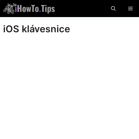
Přeskočit
Me
na
obsah
iOS klávesnice