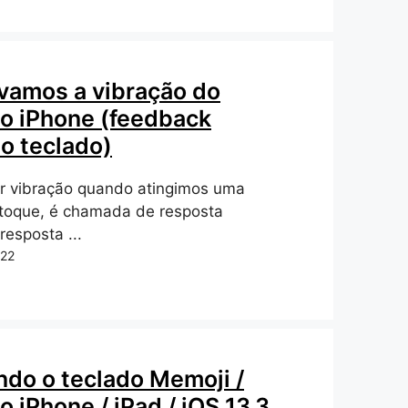
vamos a vibração do
no iPhone (feedback
o teclado)
or vibração quando atingimos uma
 toque, é chamada de resposta
resposta ...
022
ndo o teclado Memoji /
o iPhone / iPad / iOS 13.3