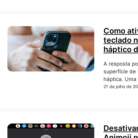
Como ati
teclado 
háptico d
A resposta p
superfície de
háptica. Uma 
21 de julho de 2
Desativa
Animoji n