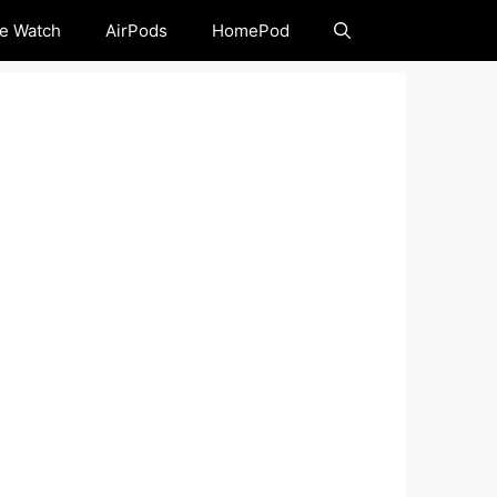
e Watch
AirPods
HomePod