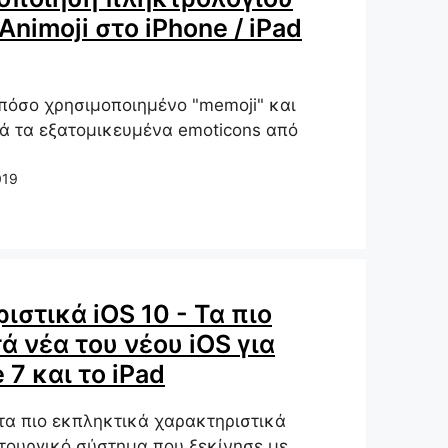
Animoji στο iPhone / iPad
πόσο χρησιμοποιημένο "memoji" και
λλά τα εξατομικευμένα emoticons από
019
ιστικά iOS 10 - Τα πιο
ά νέα του νέου iOS για
 7 και το iPad
α πιο εκπληκτικά χαρακτηριστικά
ειτουργικό σύστημα που ξεκίνησε με