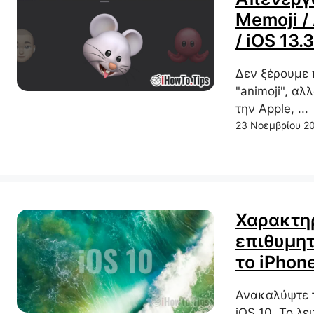
Memoji / 
/ iOS 13.3
Δεν ξέρουμε 
"animoji", α
την Apple, ...
23 Νοεμβρίου 2
Χαρακτηρ
επιθυμητ
το iPhone
Ανακαλύψτε τ
iOS 10. Το λ