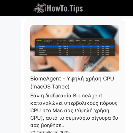
Παραλείψτε
το
περιεχόμενο
BiomeAgent – ​​Υψηλή χρήση CPU
(macOS Tahoe)
Εάν η διαδικασία BiomeAgent
καταναλώνει υπερβολικούς πόρους
CPU στο Mac σας (Υψηλή χρήση
CPU), αυτό το σεμινάριο σίγουρα θα
σας βοηθήσει.
20 Οκτωβρίου 2025