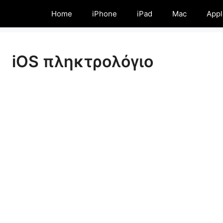
Home
iPhone
iPad
Mac
Appl
iOS πληκτρολόγιο