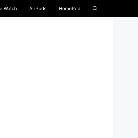
e Watch
AirPods
HomePod