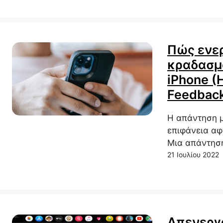
Πώς ενε
κραδασμ
iPhone (
Feedbac
Η απάντηση μ
επιφάνεια αφ
Μια απάντησ
21 Ιουλίου 2022
Απενεργ