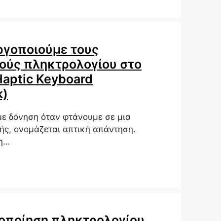
ργοποιούμε τους
ούς πληκτρολογίου στο
Haptic Keyboard
k)
ε δόνηση όταν φτάνουμε σε μια
ής, ονομάζεται απτική απάντηση.
η…
οποίηση πληκτρολογίου