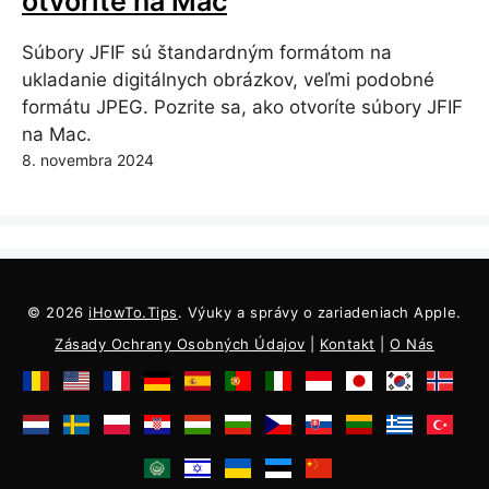
otvoríte na Mac
Súbory JFIF sú štandardným formátom na
ukladanie digitálnych obrázkov, veľmi podobné
formátu JPEG. Pozrite sa, ako otvoríte súbory JFIF
na Mac.
8. novembra 2024
© 2026
iHowTo.Tips
. Výuky a správy o zariadeniach Apple.
Zásady Ochrany Osobných Údajov
|
Kontakt
|
O Nás