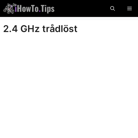
Hoppa
Me
till
innehåll
2.4 GHz trådlöst