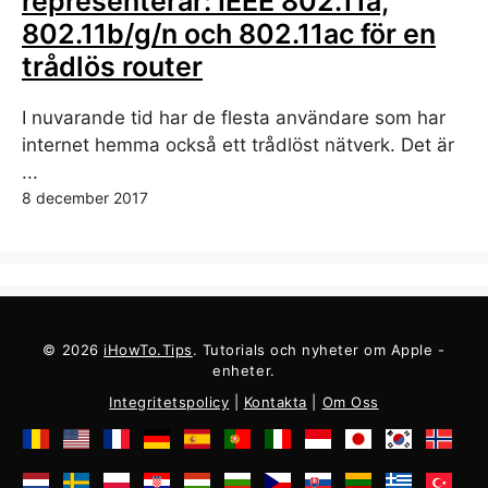
representerar: IEEE 802.11a,
802.11b/g/n och 802.11ac för en
trådlös router
I nuvarande tid har de flesta användare som har
internet hemma också ett trådlöst nätverk. Det är
...
8 december 2017
© 2026
iHowTo.Tips
. Tutorials och nyheter om Apple -
enheter.
Integritetspolicy
|
Kontakta
|
Om Oss