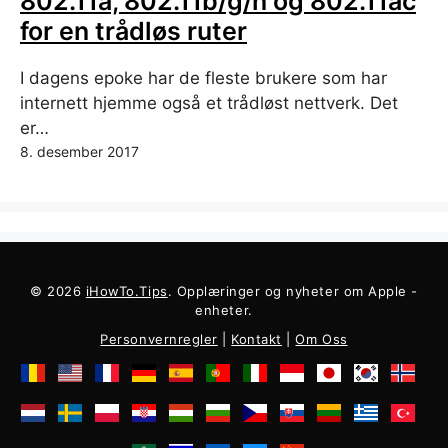
802.11a, 802.11b/g/n og 802.11ac
for en trådløs ruter
I dagens epoke har de fleste brukere som har
internett hjemme også et trådløst nettverk. Det
er…
8. desember 2017
© 2026
iHowTo.Tips
. Opplæringer og nyheter om Apple -
enheter.
Personvernregler
|
Kontakt
|
Om Oss