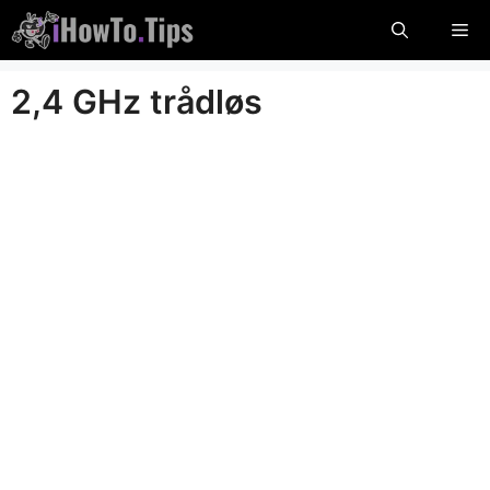
Hopp
Me
til
innholdet
2,4 GHz trådløs