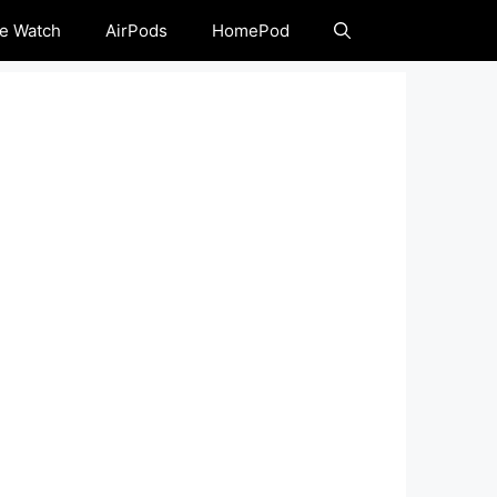
e Watch
AirPods
HomePod