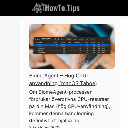
Hoppa
till
innehållet
BiomeAgent – ​​Hög CPU-
användning (macOS Tahoe)
Om BiomeAgent-processen
förbrukar överdrivna CPU-resurser
på din Mac (hög CPU-användning),
kommer denna handledning
definitivt att hjälpa dig.
20 oktober 2025