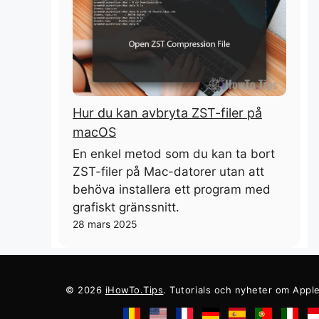
Hur du kan avbryta ZST-filer på
macOS
En enkel metod som du kan ta bort
ZST-filer på Mac-datorer utan att
behöva installera ett program med
grafiskt gränssnitt.
28 mars 2025
© 2026
iHowTo.Tips
. Tutorials och nyheter om Appl