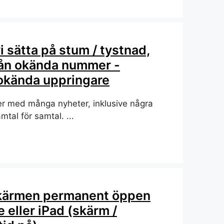
i sätta på stum / tystnad,
rån okända nummer -
okända uppringare
r med många nyheter, inklusive några
mtal för samtal. ...
 skärmen permanent öppen
e eller iPad (skärm /