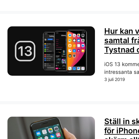
Hur kan v
samtal f
Tystnad 
iOS 13 komme
intressanta sa
3 juli 2019
Ställ in
för iPhon