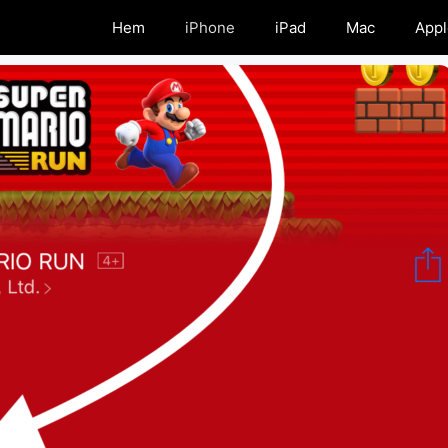
Hem
iPhone
iPad
Mac
Appl