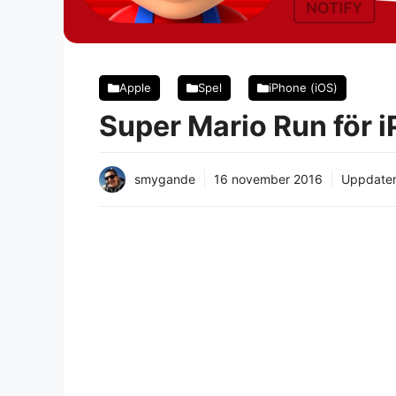
Apple
Spel
iPhone (iOS)
Super Mario Run för 
smygande
16 november 2016
Uppdate