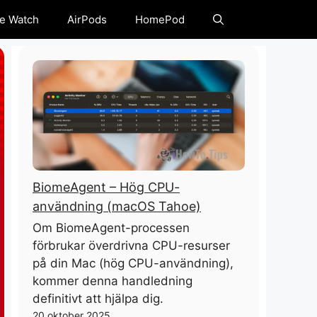
e Watch
AirPods
HomePod
BiomeAgent – ​​Hög CPU-
användning (macOS Tahoe)
Om BiomeAgent-processen
förbrukar överdrivna CPU-resurser
på din Mac (hög CPU-användning),
kommer denna handledning
definitivt att hjälpa dig.
20 oktober 2025