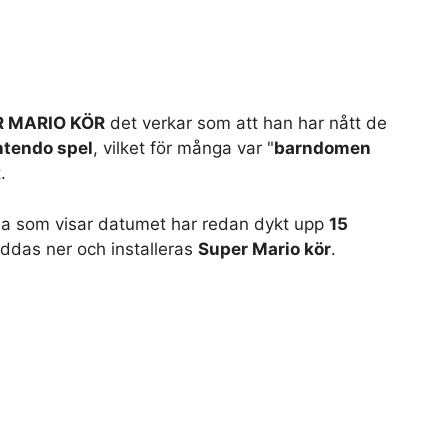
R MARIO KÖR
det verkar som att han har nått de
ntendo spel
, vilket för många var "
barndomen
.
rna som visar datumet har redan dykt upp
15
ddas ner och installeras
Super Mario kör
.