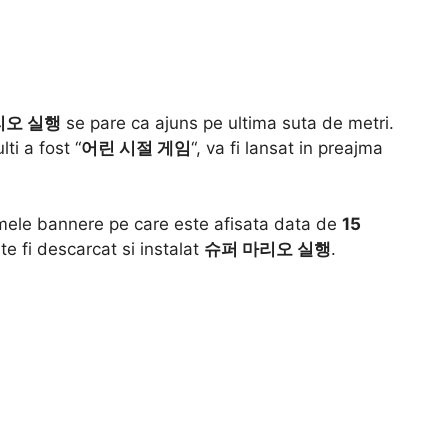
리오 실행
se pare ca ajuns pe ultima suta de metri.
ti a fost “
어린 시절 게임
“, va fi lansat in preajma
imele bannere pe care este afisata data de
15
te fi descarcat si instalat
슈퍼 마리오 실행
.