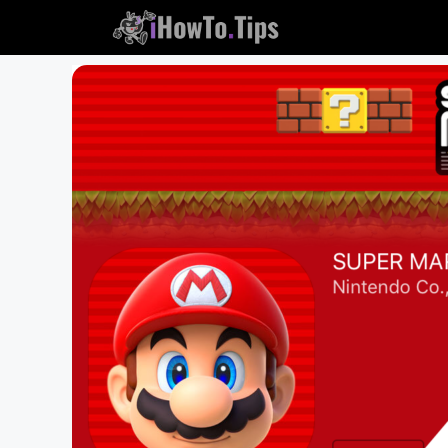
콘
텐
츠
로
건
너
뜁
니
다