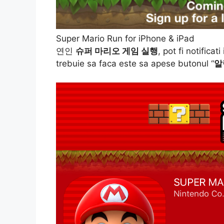
Super Mario Run for iPhone & iPad
연인
슈퍼 마리오 게임 실행
, pot fi notificat
trebuie sa faca este sa apese butonul “
알