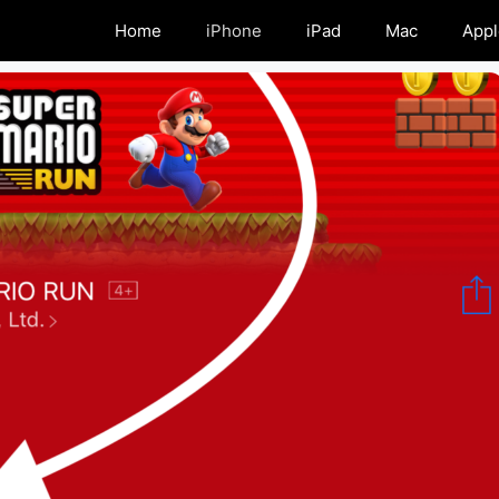
Home
iPhone
iPad
Mac
Appl