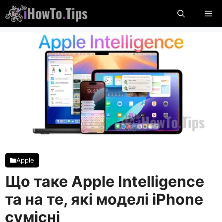
Пропустити
М
вміст
Apple
Що таке Apple Intelligence
та на те, які моделі iPhone
сумісні