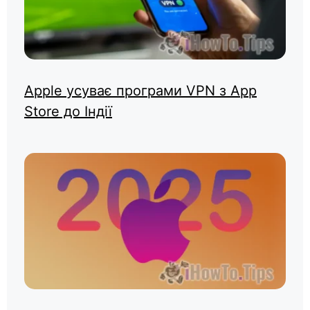
Apple усуває програми VPN з App
Store до Індії