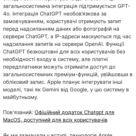
загальносистемна інтеграція підтримується GPT-
4o. Інтеграція ChatGPT необов’язкова за
замовчуванням, користувачі отримують запит
перед надсиланням даних або фотографій на
сервери ChatGPT, а IP-адреси маскуються під час
надсилання запитів на сервери OpenAI. Функції
ChatGPT безкоштовні для всіх користувачів без
необхідності входу в систему, але платні
передплатники можуть отримати доступ до
загальносистемних преміум-функцій, увійшовши в
обліковий запис. Apple планує інтегрувати інші
моделі, такі як Gemini від Google, у цю систему в
майбутньому.
Пов'язаний:
Офіційний додаток Chatgpt для
MacOS, доступний для всіх користувачів
Як ми зазначали у вступі, технологія Apple