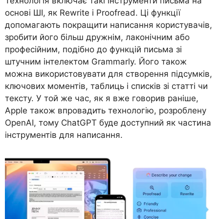
Технологія включає такі інструменти письма на
основі ШІ, як Rewrite і Proofread. Ці функції
допомагають покращити написання користувачів,
зробити його більш дружнім, лаконічним або
професійним, подібно до функцій письма зі
штучним інтелектом Grammarly. Його також
можна використовувати для створення підсумків,
ключових моментів, таблиць і списків зі статті чи
тексту. У той же час, як я вже говорив раніше,
Apple також впровадить технологію, розроблену
OpenAI, тому ChatGPT буде доступний як частина
інструментів для написання.