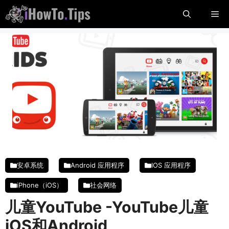
跳
菜
至
内
单
容
安卓系统
Android 应用程序
IOS 应用程序
iPhone（iOS）
社会网络
儿童YouTube -YouTube儿童
iOS和Android