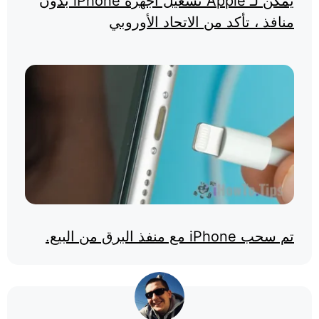
يمكن لـ Apple تشغيل أجهزة iPhone بدون
منافذ ، تأكد من الاتحاد الأوروبي
تم سحب iPhone مع منفذ البرق من البيع.