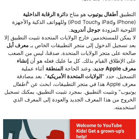
التطبيق
أطفال يوتيوب
هو متاح
دائرة الرقابة الداخلية
(iPhone وiPad وiPod Touch) وللهواتف الذكية والأجهزة
اللوحية المزودة
جوجل أندرويد
.
لا يمكن للمستخدمين خارج الولايات المتحدة تثبيت التطبيق إلا
بعد تسجيل الدخول إلى متجر التطبيقات الخاص بـ
معرف أبل
صالحة على متجر الولايات المتحدة. صدقنا، ليس من الصعب
على الإطلاق القيام بذلك. كل ما عليك فعله هو أن
إنشاء
معرف Apple جديد
، وعند الحاجة
المنطقة
أثناء عملية
التسجيل، حدد "
الولايات المتحدة الأمريكية
". بعد مصادقة
معرف Apple هذا في متجر التطبيقات، ابحث عن "
أطفال
يوتيوب
" وتثبيت التطبيق. بمجرد تثبيت التطبيق، يمكنك تسجيل
الخروج من هذا المعرف الجديد والعودة إلى المعرف الذي
استخدمته.