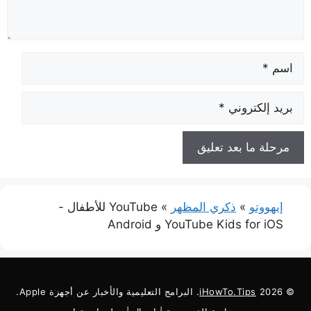
الاسم
البريد
الإلكتروني
إيهووتو
»
ذكري المظهر
»
YouTube للأطفال -
YouTube Kids for iOS و Android
© 2026
iHowTo.Tips
. البرامج التعليمية والأخبار عن أجهزة Apple.