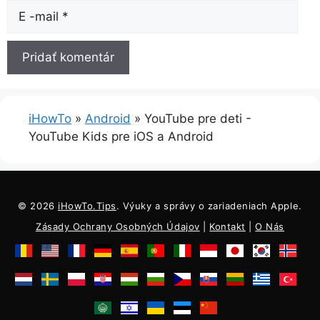
E-
mailom
iHowTo
»
Android
»
YouTube pre deti -
YouTube Kids pre iOS a Android
© 2026
iHowTo.Tips
. Výuky a správy o zariadeniach Apple.
Zásady Ochrany Osobných Údajov
|
Kontakt
|
O Nás