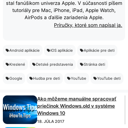
stal fanúšikom univerza Apple. V súčasnosti píšem
tutoriály pre Mac, iPhone, iPad, Apple Watch,
AirPods a ďalšie zariadenia Apple.
Príručky, ktoré som napísal ja.
Android aplikácie
IOS aplikácie
Aplikácie pre deti
Kreslené
Detské predstavenia
Stránka deti
Google
Hudba pre deti
YouTube
YouTube deti
Ako môžeme manuálne spracovať
priečinok Windows.old v systéme
Windows 10
18. JÚLA 2017