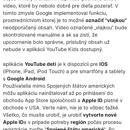
video, ktoré by nebolo dobré pre dieťa pozerať. V
tomto zmysle Google implementoval funkciu,
prostredníctvom ktorej je to možné
označiť "vlajkou"
neodporúčaný obsah. Video označené „vlajkou“ bude
skontrolované manuálne a ak sa zistí, že
upozornenie bolo správne, príslušný obsah už
nebude v aplikácii YouTube Kids dostupný.
aplikácie
YouTube deti
je k dispozícii pre
IOS
(iPhone, iPad, iPod Touch) a pre smartfóny a tablety
s
Google Android
.
Používatelia mimo Spojených štátov amerických
môžu aplikáciu nainštalovať až po prihlásení do
obchodu App Store spoločnosti a
Apple ID
platné v
obchode v USA. Verte nám, nie je to vôbec ťažké.
Všetko, čo musíte urobiť, je urobiť
vytvorte nové
Apple ID
a v prípade potreby
región
počas procesu
registrácie zvoľte "
Spojené štáty americké
". Po