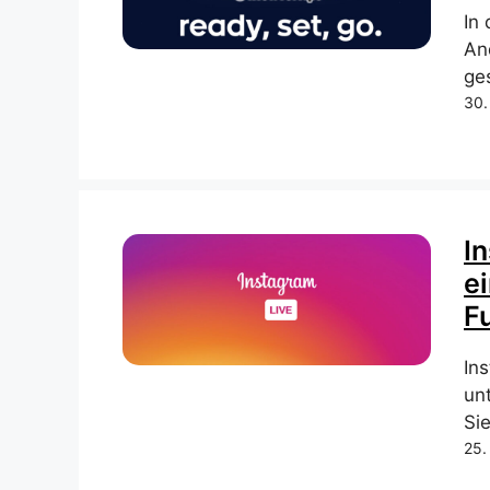
In
An
ges
30.
I
e
F
In
un
Sie
25.