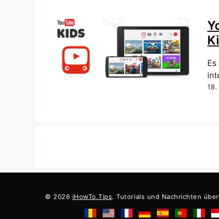
Y
K
Es
int
18.
© 2026
iHowTo.Tips
. Tutorials und Nachrichten übe