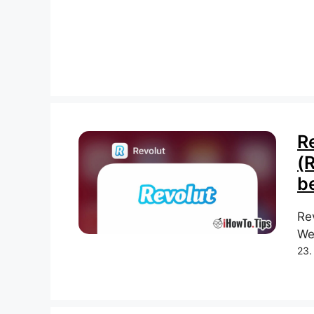
Re
(
b
Re
We
23.