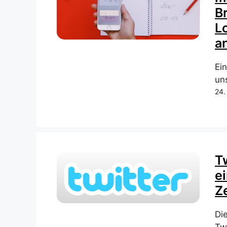
B
L
a
Ein
uns
24.
T
e
Z
Di