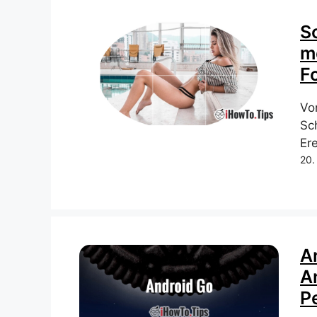
S
m
F
Von
Sc
Er
20.
A
An
P