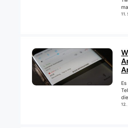
Tw
ma
11.
W
A
A
Es
Te
di
12.