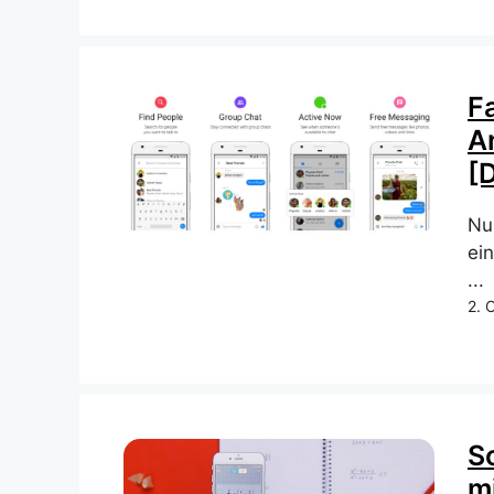
F
A
[
Nu
ei
...
2. 
S
m