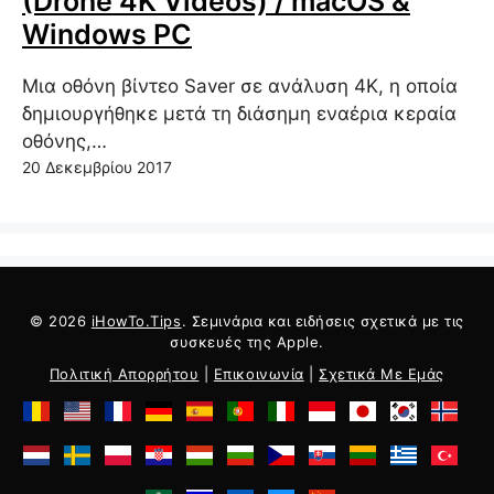
(Drone 4K Videos) / macOS &
Windows PC
Μια οθόνη βίντεο Saver σε ανάλυση 4K, η οποία
δημιουργήθηκε μετά τη διάσημη εναέρια κεραία
οθόνης,…
20 Δεκεμβρίου 2017
© 2026
iHowTo.Tips
. Σεμινάρια και ειδήσεις σχετικά με τις
συσκευές της Apple.
Πολιτική Απορρήτου
|
Επικοινωνία
|
Σχετικά Με Εμάς