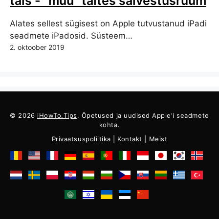
täis - “muu” täites salvestusruum
Alates sellest sügisest on Apple tutvustanud iPadi
seadmete iPadosid. Süsteem…
2. oktoober 2019
© 2026
iHowTo.Tips
. Õpetused ja uudised Apple'i seadmete
kohta.
Privaatsuspoliitika
|
Kontakt
|
Meist