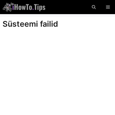
Ööbige
Me
sisu
Süsteemi failid