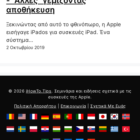
- "Άλλες" γεμίζοντας
αποθήκευση
Ξεκινώντας από αυτό το φθινόπωρο, η Apple
εισήγαγε iPados για συσκευές iPad. Ένα
σύστημα…
2 Οκτωβρίου 2019
© 2026
iHowTo.Tips
. Σεμινάρια και ειδήσεις σχετικά με τις
συσκευές της Apple.
Πολιτική Απορρήτου
|
Επικοινωνία
|
Σχετικά Με Εμάς